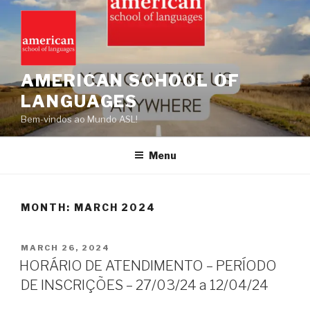
Skip
to
content
AMERICAN SCHOOL OF
LANGUAGES
Bem-vindos ao Mundo ASL!
Menu
MONTH:
MARCH 2024
POSTED
MARCH 26, 2024
ON
HORÁRIO DE ATENDIMENTO – PERÍODO
DE INSCRIÇÕES – 27/03/24 a 12/04/24