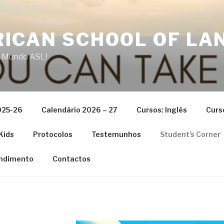
ICAN SCHOOL OF LA
 Mundo ASL!
025-26
Calendário 2026 – 27
Cursos: Inglês
Curs
Kids
Protocolos
Testemunhos
Student’s Corner
ndimento
Contactos