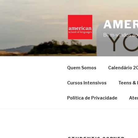
Skip
to
content
AMER
Bem-vindos ao
Quem Somos
Calendário 2
Cursos Intensivos
Teens & 
Política de Privacidade
Ate