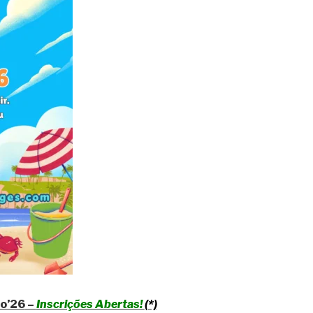
ão’26
–
Inscrições Abertas!
(*)