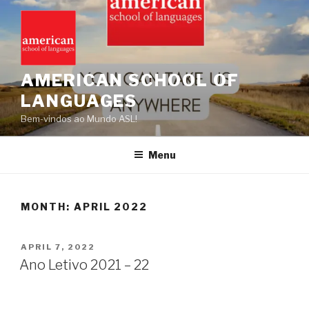
Skip
to
content
AMERICAN SCHOOL OF
LANGUAGES
Bem-vindos ao Mundo ASL!
Menu
MONTH:
APRIL 2022
POSTED
APRIL 7, 2022
ON
Ano Letivo 2021 – 22