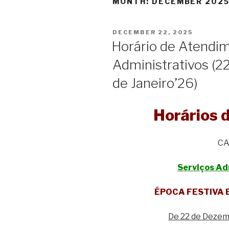
MONTH:
DECEMBER 202
POSTED
DECEMBER 22, 2025
ON
Horário de Atendim
Administrativos (2
de Janeiro’26)
Horários 
CA
Serviços Ad
ÉPOCA FESTIVA 
De 22 de Dezemb