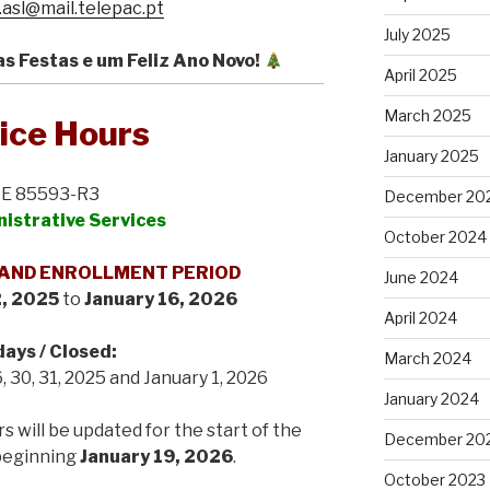
.asl@mail.telepac.pt
July 2025
s Festas e um Feliz Ano Novo!
April 2025
March 2025
ice Hours
January 2025
E 85593-R3
December 20
istrative Services
October 2024
 AND ENROLLMENT PERIOD
June 2024
, 2025
to
January 16, 2026
April 2024
days / Closed:
March 2024
, 30, 31, 2025 and January 1, 2026
January 2024
s will be updated for the start of the
December 20
beginning
January 19, 2026
.
October 2023