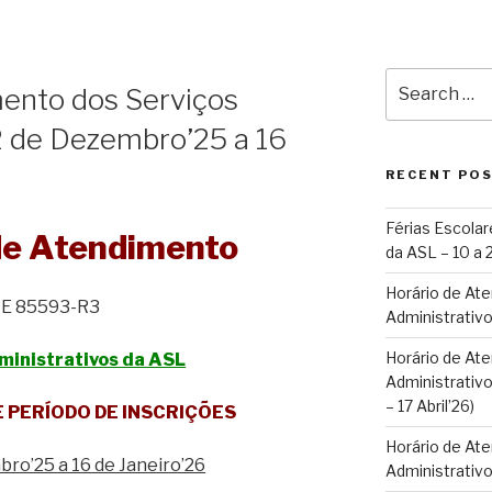
5
Search
ento dos Serviços
for:
2 de Dezembro’25 a 16
RECENT PO
Férias Escolar
de Atendimento
da ASL – 10 a
Horário de At
E 85593-R3
Administrativo
Horário de At
ministrativos da ASL
Administrativo
– 17 Abril’26)
E PERÍODO DE INSCRIÇÕES
Horário de At
ro’25 a 16 de Janeiro’26
Administrativ