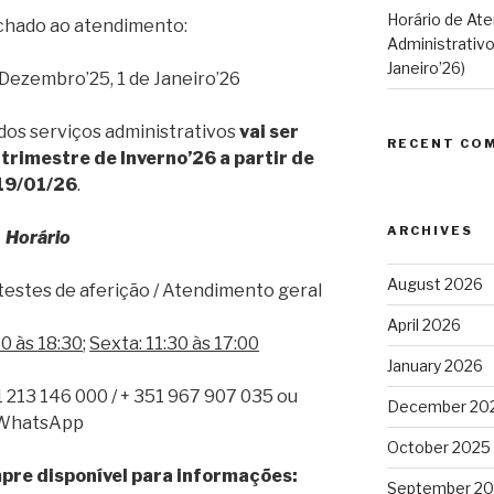
Horário de At
echado ao atendimento:
Administrativo
Janeiro’26)
31 Dezembro’25, 1 de Janeiro’26
dos serviços administrativos
vai ser
RECENT CO
 trimestre de Inverno’26 a partir de
19/01/26
.
ARCHIVES
Horário
August 2026
estes de aferição / Atendimento geral
April 2026
0 às 18:30
;
Sexta: 11:30 às 17:00
January 2026
51 213 146 000 / + 351 967 907 035 ou
December 20
WhatsApp
October 2025
mpre disponível para informações:
September 2