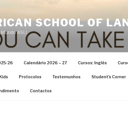
ICAN SCHOOL OF LA
 Mundo ASL!
025-26
Calendário 2026 – 27
Cursos: Inglês
Curs
Kids
Protocolos
Testemunhos
Student’s Corner
ndimento
Contactos