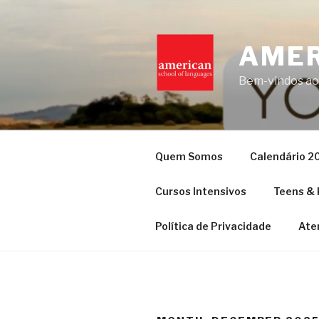
Skip
to
content
AMER
Bem-vindos ao
Quem Somos
Calendário 2
Cursos Intensivos
Teens & 
Política de Privacidade
Ate