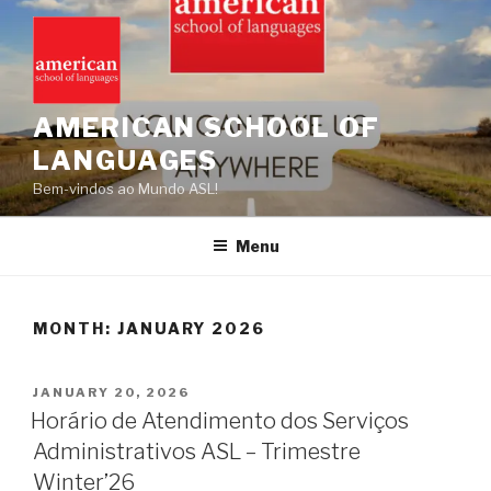
Skip
to
content
AMERICAN SCHOOL OF
LANGUAGES
Bem-vindos ao Mundo ASL!
Menu
MONTH:
JANUARY 2026
POSTED
JANUARY 20, 2026
ON
Horário de Atendimento dos Serviços
Administrativos ASL – Trimestre
Winter’26