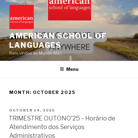
Skip
to
content
AMERICAN SCHOOL OF
LANGUAGES
Bem-vindos ao Mundo ASL!
Menu
MONTH:
OCTOBER 2025
POSTED
OCTOBER 14, 2025
ON
TRIMESTRE OUTONO’25 – Horário de
Atendimento dos Serviços
Administrativos