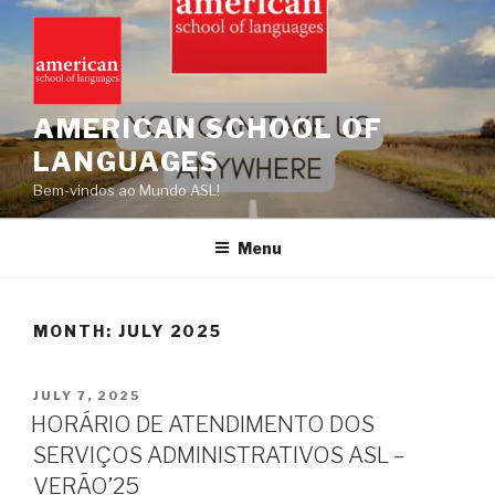
Skip
to
content
AMERICAN SCHOOL OF
LANGUAGES
Bem-vindos ao Mundo ASL!
Menu
MONTH:
JULY 2025
POSTED
JULY 7, 2025
ON
HORÁRIO DE ATENDIMENTO DOS
SERVIÇOS ADMINISTRATIVOS ASL –
VERÃO’25