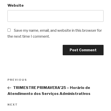
Website
Save my name, email, and website in this browser for
the next time I comment.
Post
Previous
PREVIOUS
navigation
Post
TRIMESTRE PRIMAVERA’25 – Horário de
Atendimento dos Serviços Administrativos
Next
NEXT
Post