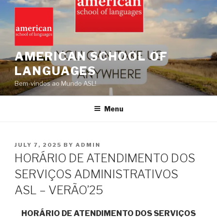
Skip
to
content
AMERICAN SCHOOL OF
LANGUAGES
Bem-vindos ao Mundo ASL!
Menu
POSTED
JULY 7, 2025
BY
ADMIN
ON
HORÁRIO DE ATENDIMENTO DOS
SERVIÇOS ADMINISTRATIVOS
ASL – VERÃO’25
HORÁRIO DE ATENDIMENTO DOS SERVIÇOS