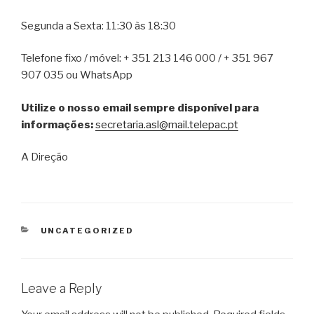
Segunda a Sexta: 11:30 às 18:30
Telefone fixo / móvel: + 351 213 146 000 / + 351 967
907 035 ou WhatsApp
Utilize o nosso email sempre disponível para
informações:
secretaria.asl@mail.telepac.pt
A Direção
CATEGORIES
UNCATEGORIZED
Leave a Reply