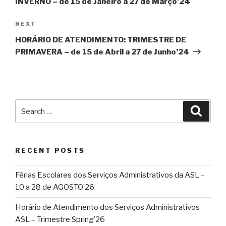
INVERNO – de 15 de Janeiro a 27 de Março’24
Next
NEXT
Post
HORÁRIO DE ATENDIMENTO: TRIMESTRE DE
PRIMAVERA – de 15 de Abril a 27 de Junho’24
Search
Searc
for:
RECENT POSTS
Férias Escolares dos Serviços Administrativos da ASL –
10 a 28 de AGOSTO’26
Horário de Atendimento dos Serviços Administrativos
ASL – Trimestre Spring’26