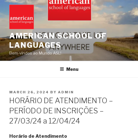
Skip
to
content
AMERICAN SCHOOL OF
LANGUAGES
Bem-vindos ao Mundo ASL!
Menu
POSTED
MARCH 26, 2024
BY
ADMIN
ON
HORÁRIO DE ATENDIMENTO –
PERÍODO DE INSCRIÇÕES –
27/03/24 a 12/04/24
Horário de Atendimento